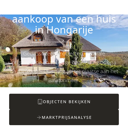
Uw expert voor de
aankoop van een huis
in Hongarije
Geclassificeerde objecten, neutrale
prijsbepaling en volledige begeleiding ook na
de aankoop – Duitstalig en ter plaatse aan het
Balatonmeer.
OBJECTEN BEKIJKEN
MARKTPRIJSANALYSE