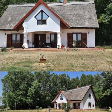
Inbouwkeuken
Open keuken
Kitchenette
Douche
Ligbad
Badkamer met raam
Aanleunwoning
Toilet
Open haard
Zwembad
Sauna
Airconditioning
Alarmsysteem
Lift
Drempelvrij
Seniorvriendelijk
Garage
Gemeubileerd / deels
gemeubileerd
Kelder
Huisdieren toegestaan