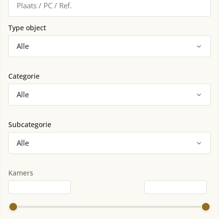
Type object
Categorie
Subcategorie
Kamers
Kamers van
Kamers tot