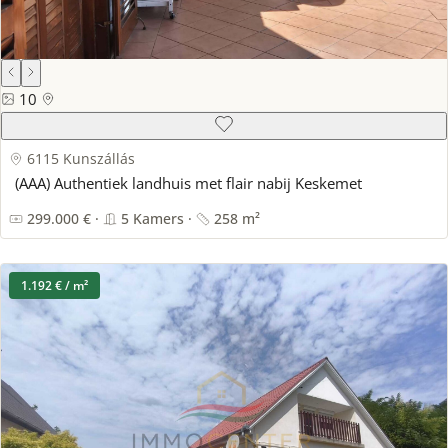
10
6115 Kunszállás
(AAA) Authentiek landhuis met flair nabij Keskemet
299.000 € ·
5 Kamers ·
258 m²
1.192 € / m²