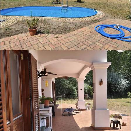
Stadsverwarming
Vloerverwarming
Etageverwarming
Kachelverwarming
Centrale verwarming
Balkon
Terras
Tuin