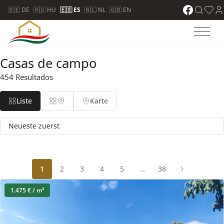
🇩🇪 DE
🇭🇺 HU
🇪🇸 ES
🇳🇱 NL
🇬🇧 EN
Casas de campo
454 Resultados
Liste
Karte
1
2
3
4
5
…
38
1.475 € / m²