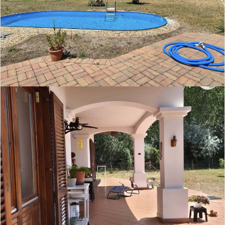
Calefacción urbana
Suelo radiante
Calefacción por planta
Calefacción por estufa
Calefacción central
Balcón
Terraza
Jardín