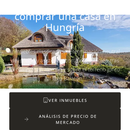
Su experto para
comprar una casa en
Hungría
Inmuebles clasificados, determinación neutral
del precio y asistencia completa también tras
la compra: en alemán y sobre el terreno junto
al lago Balatón.
VER INMUEBLES
ANÁLISIS DE PRECIO DE
MERCADO