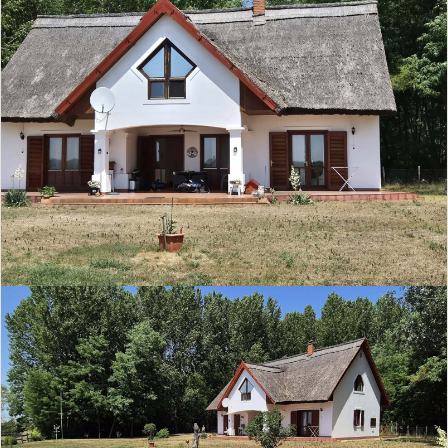
Cocina equipada
Cocina abierta
Cocina office
Ducha
Bañera
Baño con ventana
Apartamento
Aseo de invitados
independiente
Chimenea
Piscina
Sauna
Aire acondicionado
Alarma
Ascensor
Accesible
Apto para mayores
Garaje
Amueblado /
semiamueblado
Sótano
Se admiten mascotas