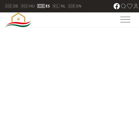
🇩🇪 DE
🇭🇺 HU
🇪🇸 ES
🇳🇱 NL
🇬🇧 EN