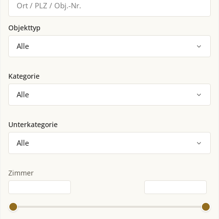
Objekttyp
Kategorie
Unterkategorie
Zimmer
Zimmer von
Zimmer bis