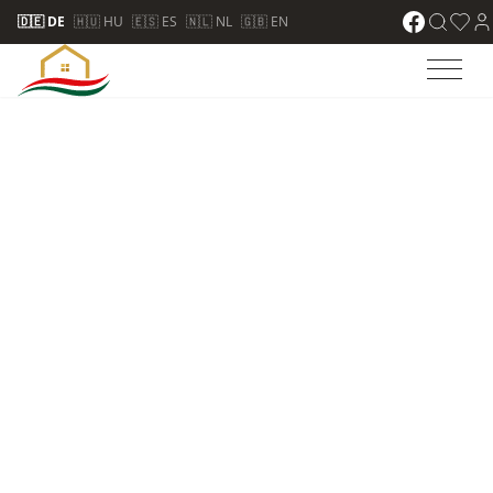
🇩🇪 DE
🇭🇺 HU
🇪🇸 ES
🇳🇱 NL
🇬🇧 EN