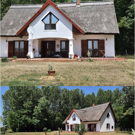
Einbauküche
Offene Küche
Pantryküche
Dusche
Badewanne
Bad mit Fenster
Einliegerwohnung
Gäste-WC
Kamin
Pool
Sauna
Klimaanlage
Alarmanlage
Aufzug
Barrierefrei
Seniorengerecht
Garage/Stellplatz
Möbliert/Teilmöbliert
Keller
Haustiere erlaubt
Fernwärme
Fußbodenheizung