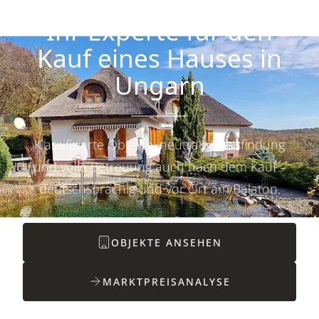
Ihr Experte für den
Kauf eines Hauses in
Ungarn
Klassifizierte Objekte, neutrale Preisfindung
und volle Betreuung auch nach dem Kauf –
deutschsprachig und vor Ort am Balaton.
OBJEKTE ANSEHEN
MARKTPREISANALYSE