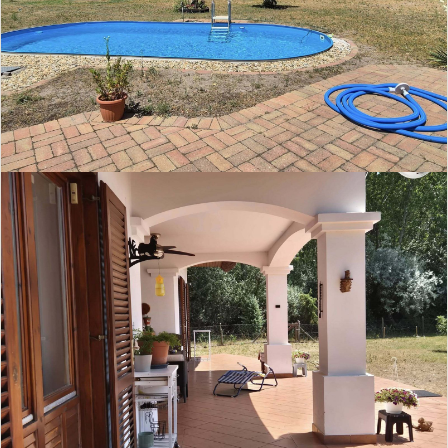
Etagenheizung
Ofenheizung
Zentralheizung
Balkon
Terrasse
Garten