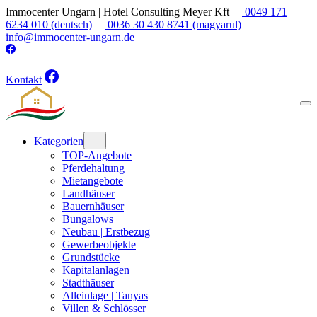
Immocenter Ungarn | Hotel Consulting Meyer Kft
0049 171
6234 010 (deutsch)
0036 30 430 8741 (magyarul)
info@immocenter-ungarn.de
🇩🇪 DE
🇭🇺 HU
🇪🇸 ES
🇳🇱 NL
🇬🇧 EN
Kontakt
Kategorien
TOP-Angebote
Pferdehaltung
Mietangebote
Landhäuser
Bauernhäuser
Bungalows
Neubau | Erstbezug
Gewerbeobjekte
Grundstücke
Kapitalanlagen
Stadthäuser
Alleinlage | Tanyas
Villen & Schlösser